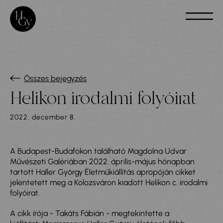
Összes bejegyzés
Helikon irodalmi folyóirat
2022. december 8.
A Budapest-Budafokon található Magdolna Udvar
Művészeti Galériában 2022. április-május hónapban
tartott Haller György Életműkiállítás apropóján cikket
jelentetett meg a Kolozsváron kiadott Helikon c. irodalmi
folyóirat.
A cikk írója - Takáts Fábián - megtekintette a