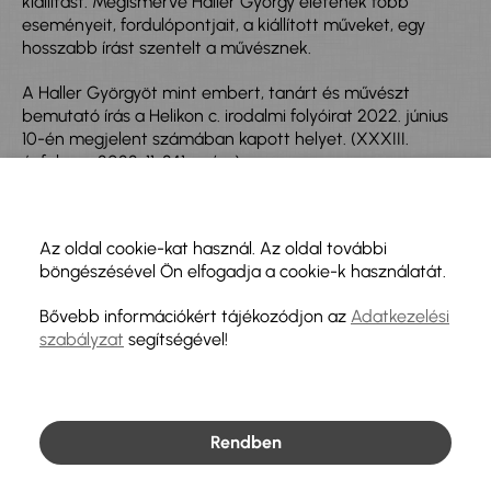
kiállítást. Megismerve Haller György életének főbb
eseményeit, fordulópontjait, a kiállított műveket, egy
hosszabb írást szentelt a művésznek.
A Haller Györgyöt mint embert, tanárt és művészt
bemutató írás a Helikon c. irodalmi folyóirat 2022. június
10-én megjelent számában kapott helyet. (XXXIII.
évfolyam 2022. 11. 841. szám).
https://www.helikon.ro/bejegyzesek/haller-gyorgy-az-
elfeledett
Az oldal cookie-kat használ. Az oldal további
böngészésével Ön elfogadja a cookie-k használatát.
A folyóirat ezen számában megjelent írásokat Haller
György képei illusztrálják.
Bővebb információkért tájékozódjon az
Adatkezelési
szabályzat
segítségével!
https://www.helikon.ro/lapszam/xxxiii-evfolyam-2022-11-
841-szam-junius-10
Rendben